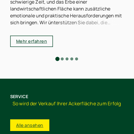
schwierige Zeit, und das Erbe einer
I
landwirtschaftlichen Fläche kann zusätzliche
I
emotionale und praktische Herausforderungen mit
I
sich bringen. Wir ünterstützen Sie dabei, die
l
bestmöglichen Entscheidungen zu treffen.
A
r
Mehr erfahren
i
d
K
d
A
SERVICE
So wird der Verkauf Ihrer Ackerfläche zum Erfolg
Alle ansehen