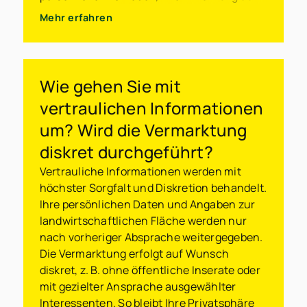
dem Immobilienmarkt und der Zeit, die Sie
Mehr erfahren
für den Verkaufsprozess aufbringen können.
Ein erfahrener Agrarmakler bietet Ihnen
nicht nur fundierte Marktkenntnisse und
professionelle Unterstützung, sondern auch
Wie gehen Sie mit
Zugang zu einem breiten Netzwerk und spart
vertraulichen Informationen
Ihnen wertvolle Zeit. Es ist wichtig, die Vor-
und Nachteile beider Optionen zu prüfen und
um? Wird die Vermarktung
die Lösung zu wählen, die am besten zu Ihren
diskret durchgeführt?
Zielen und Bedürfnissen passt.
Vertrauliche Informationen werden mit
höchster Sorgfalt und Diskretion behandelt.
Ihre persönlichen Daten und Angaben zur
landwirtschaftlichen Fläche werden nur
nach vorheriger Absprache weitergegeben.
Die Vermarktung erfolgt auf Wunsch
diskret, z. B. ohne öffentliche Inserate oder
mit gezielter Ansprache ausgewählter
Interessenten. So bleibt Ihre Privatsphäre