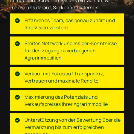
immobilien. Sprechen Sie uns einfach an, wir
freuen uns darauf, Sie kennenzulernen.
Erfahrenes Team, das genau zuhört und
Ihre Vision versteht
Breites Netzwerk und Insider-Kenntnisse
für den Zugang zu verborgenen
Agrarimmobilien
Verkauf mit Fokus auf Transparenz,
Vertrauen und maximale Rendite
Maximierung des Potenzials und
Verkaufspreises Ihrer Agrarimmobilie
Unterstützung von der Bewertung über die
Vermarktung bis zum erfolgreichen