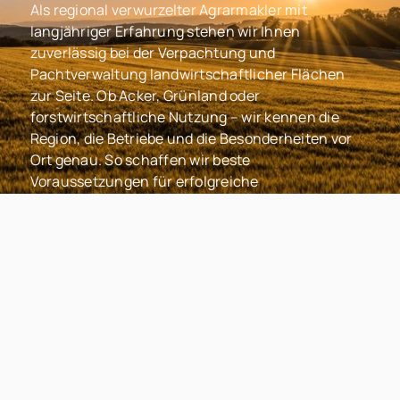
Als regional verwurzelter Agrarmakler mit
langjähriger Erfahrung stehen wir Ihnen
zuverlässig bei der Verpachtung und
Pachtverwaltung landwirtschaftlicher Flächen
zur Seite. Ob Acker, Grünland oder
forstwirtschaftliche Nutzung – wir kennen die
Region, die Betriebe und die Besonderheiten vor
Ort genau. So schaffen wir beste
Voraussetzungen für erfolgreiche
Pachtverhältnisse.
Ihre Vorteile auf einem Blick:
Rechtssichere Vertragsgestaltung
Wir erstellen individuelle Pachtverträge, die
alle rechtlichen Anforderungen erfüllen und
Ihre Interessen als Verpächter klar absichern –
transparent, nachvollziehbar und
zukunftssicher.
Vermittlung mit Fingerspitzengefühl
Als neutrale Schnittstelle zwischen Verpächter