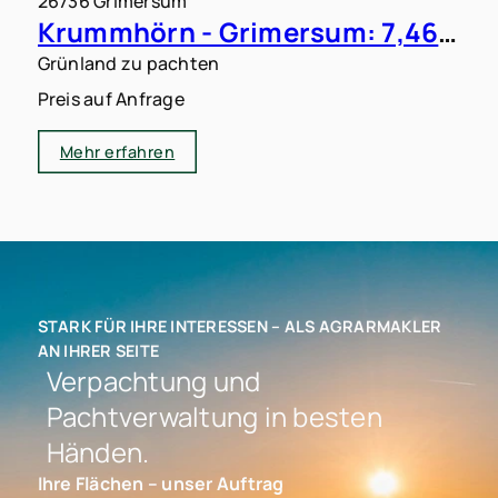
26736 Grimersum
Krummhörn - Grimersum: 7,46 ha Grünland zu verpachten
Grünland zu pachten
Preis auf Anfrage
Mehr erfahren
STARK FÜR IHRE INTERESSEN – ALS AGRARMAKLER
AN IHRER SEITE
Verpachtung und
Pachtverwaltung in besten
Händen.
Ihre Flächen – unser Auftrag