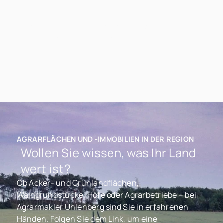
Seite, der Ihre Interessen regional verwurzelt und
professionell vertritt.
Nehmen Sie jetzt Kontakt auf – wir beraten Sie
gerne persönlich und unverbindlich.
AGRARFLÄCHEN UND -IMMOBILIEN IN DER REGION
Wollen Sie wissen, was Ihr Land
wert ist?
Ob Acker- und Grünlandflächen,
Waldgrundstücke, Höfe oder Agrarbetriebe – bei
Agrarmakler Uhlenberg sind Sie in erfahrenen
Händen. Folgen Sie dem Link, um eine