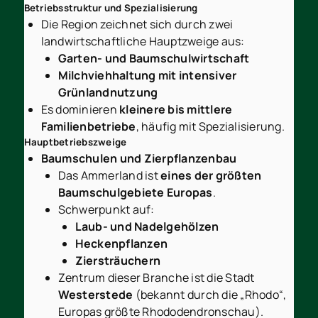
Betriebsstruktur und Spezialisierung
Die Region zeichnet sich durch zwei
landwirtschaftliche Hauptzweige aus:
Garten- und Baumschulwirtschaft
Milchviehhaltung mit intensiver
Grünlandnutzung
Es dominieren
kleinere bis mittlere
Familienbetriebe
, häufig mit Spezialisierung.
Hauptbetriebszweige
Baumschulen und Zierpflanzenbau
Das Ammerland ist
eines der größten
Baumschulgebiete Europas
.
Schwerpunkt auf:
Laub- und Nadelgehölzen
Heckenpflanzen
Ziersträuchern
Zentrum dieser Branche ist die Stadt
Westerstede
(bekannt durch die „Rhodo“,
Europas größte Rhododendronschau).