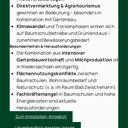
Direktvermarktung & Agrartourismus
gewinnen an Bedeutung – besonders in
Kombination mit Gartenbau.
Klimawandel
und Trockenphasen wirken sich
auf Baumschulbetriebe und Grünland aus –
zunehmend Bewässerungsbedarf.
Besonderheiten & Herausforderungen
Die Kombination aus
intensiver
Gartenbauwirtschaft
und
Milchproduktion
ist
in Niedersachsen einzigartig.
Flächennutzungskonflikte
zwischen
Baumschulen, Wohnraumbedarf und
Naturschutz (v. a. im Raum Bad Zwischenahn).
Fachkräftemangel
in Baumschulen und hohe
Energiekosten sind aktuelle
Herausforderungen.
Zum Immobilien-Angebot
Unverbindlich beraten lassen