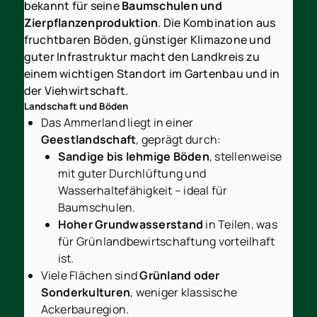
bekannt für seine
Baumschulen und
Zierpflanzenproduktion
. Die Kombination aus
fruchtbaren Böden, günstiger Klimazone und
guter Infrastruktur macht den Landkreis zu
einem wichtigen Standort im Gartenbau und in
der Viehwirtschaft.
Landschaft und Böden
Das Ammerland liegt in einer
Geestlandschaft
, geprägt durch:
Sandige bis lehmige Böden
, stellenweise
mit guter Durchlüftung und
Wasserhaltefähigkeit – ideal für
Baumschulen.
Hoher Grundwasserstand
in Teilen, was
für Grünlandbewirtschaftung vorteilhaft
ist.
Viele Flächen sind
Grünland oder
Sonderkulturen
, weniger klassische
Ackerbauregion.