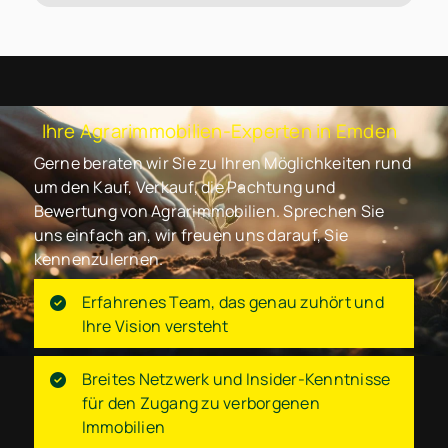
Ihre Agrarimmobilien-Experten in Emden
Gerne beraten wir Sie zu Ihren Möglichkeiten rund
um den Kauf, Verkauf, die Pachtung und
Bewertung von Agrarimmobilien. Sprechen Sie
uns einfach an, wir freuen uns darauf, Sie
kennenzulernen.
Erfahrenes Team, das genau zuhört und
Ihre Vision versteht
Breites Netzwerk und Insider-Kenntnisse
für den Zugang zu verborgenen
Immobilien