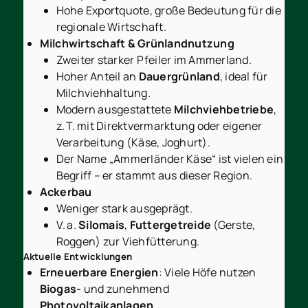
Hohe Exportquote, große Bedeutung für die
regionale Wirtschaft.
Milchwirtschaft & Grünlandnutzung
Zweiter starker Pfeiler im Ammerland.
Hoher Anteil an
Dauergrünland
, ideal für
Milchviehhaltung.
Modern ausgestattete
Milchviehbetriebe
,
z. T. mit Direktvermarktung oder eigener
Verarbeitung (Käse, Joghurt).
Der Name „Ammerländer Käse“ ist vielen ein
Begriff – er stammt aus dieser Region.
Ackerbau
Weniger stark ausgeprägt.
V. a.
Silomais
,
Futtergetreide
(Gerste,
Roggen) zur Viehfütterung.
Aktuelle Entwicklungen
Erneuerbare Energien
: Viele Höfe nutzen
Biogas-
und zunehmend
Photovoltaikanlagen
.