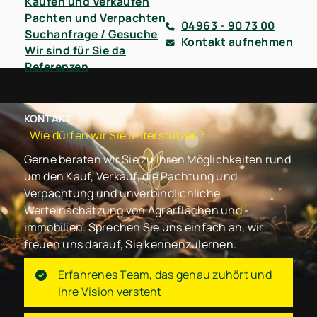
Kaufen und Verkaufen
Pachten und Verpachten
04963 - 90 73 00
Suchanfrage / Gesuche
Kontakt aufnehmen
Wir sind für Sie da
Referenzen
KONTAKT
Wie dürfen wir Sie unterstützen?
Gerne beraten wir Sie zu Ihren Möglichkeiten rund
um den Kauf, Verkauf, die Pachtung und
Verpachtung und unverbindlichliche
Werteinschätzung von Agrarflächen und -
immobilien. Sprechen Sie uns einfach an, wir
freuen uns darauf, Sie kennenzulernen.
Erfahrenes Team, das genau zuhört und
Ihre Vision versteht