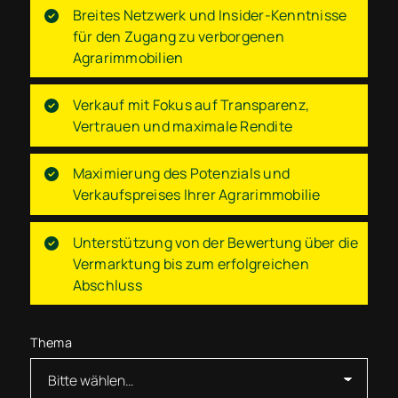
Breites Netzwerk und Insider-Kenntnisse
für den Zugang zu verborgenen
Agrarimmobilien
Verkauf mit Fokus auf Transparenz,
Vertrauen und maximale Rendite
Maximierung des Potenzials und
Verkaufspreises Ihrer Agrarimmobilie
Unterstützung von der Bewertung über die
Vermarktung bis zum erfolgreichen
Abschluss
Thema